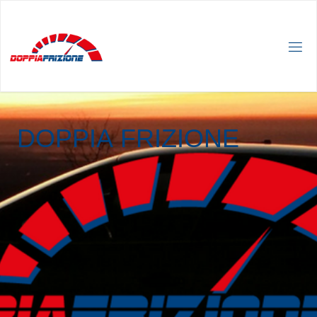
D
O
P
P
I
A
F
R
I
Z
I
O
N
E