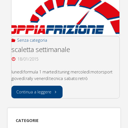
Senza categoria
scaletta settimanale
18/01/2015
lunedì:formula 1 martedì:tuning mercoledì:motorsport
giovedì:rally venerdì:tecnica sabato:retrò
"scaletta
Continua a leggere
settimanale"
CATEGORIE