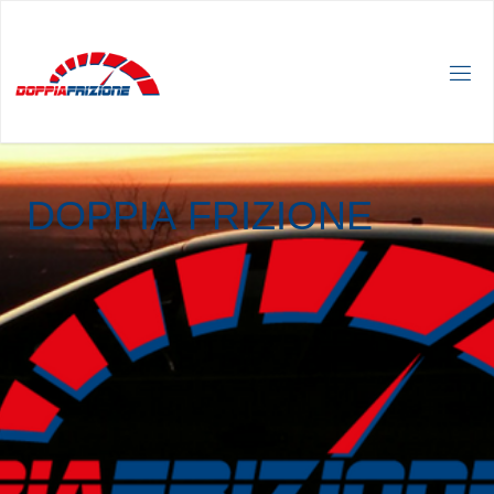
D
O
P
P
I
A
F
R
I
Z
I
O
N
E