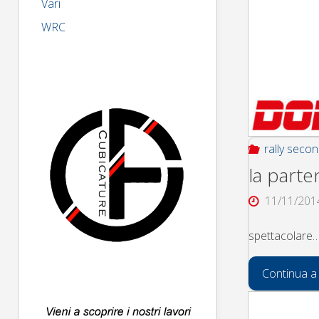
Vari
WRC
rally seco
la parten
11/11/201
spettacolare
Continua a