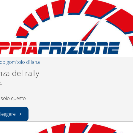
la
ps2"
ndo gomitolo di lana
za del rally
4
…solo questo
"la
 leggere
partenza