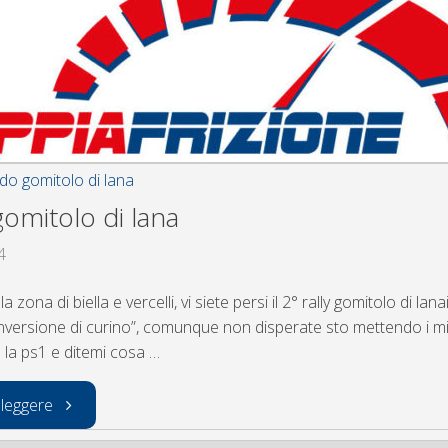
del
rally"
ndo gomitolo di lana
 gomitolo di lana
4
a zona di biella e vercelli, vi siete persi il 2° rally gomitolo di l
’inversione di curino”, comunque non disperate sto mettendo i mi
 la ps1 e ditemi cosa …
"2°
 leggere