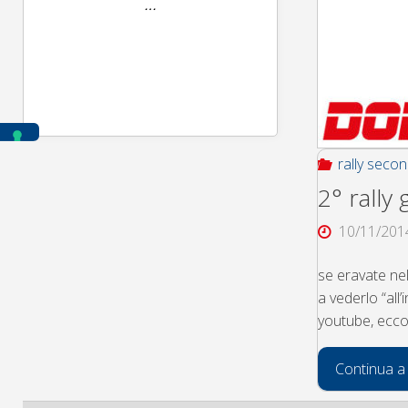
rally seco
2° rally
10/11/201
se eravate nell
a vederlo “all
youtube, ecco
Continua a