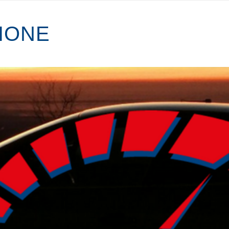
I
O
N
E