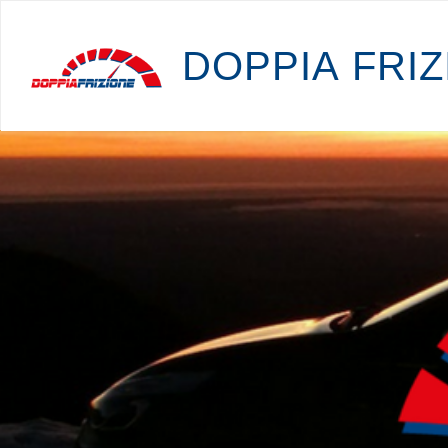
D
O
P
P
I
A
F
R
I
Z