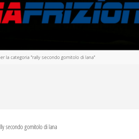
per la categoria "rally secondo gomitolo di lana"
ally secondo gomitolo di lana