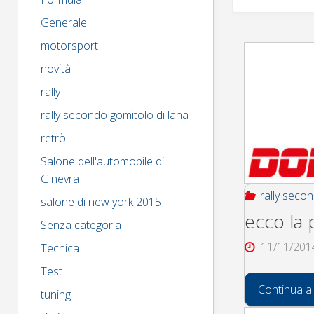
Generale
motorsport
novità
rally
rally secondo gomitolo di lana
retrò
Salone dell'automobile di
Ginevra
rally seco
salone di new york 2015
ecco la 
Senza categoria
11/11/201
Tecnica
Test
Continua a
tuning