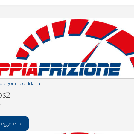
ndo gomitolo di lana
ps2
4
"ecco
 leggere