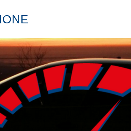
I
O
N
E