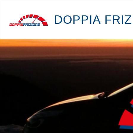
D
O
P
P
I
A
F
R
I
Z