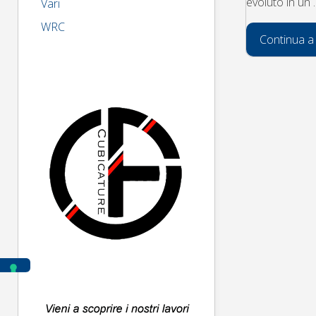
evoluto in un 
Vari
WRC
Continua a