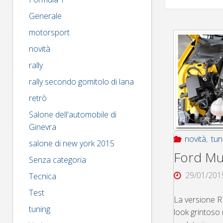
Generale
motorsport
novità
rally
rally secondo gomitolo di lana
retrò
Salone dell'automobile di
Ginevra
novità
,
tun
salone di new york 2015
Ford Mu
Senza categoria
29/01/201
Tecnica
Test
La versione RT
tuning
look grintoso 