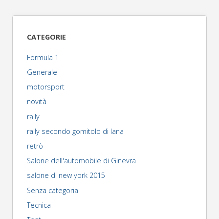
la
nuova
CATEGORIE
Lotus
Formula 1
E23
Generale
motorsport
Hybrid"
novità
rally
rally secondo gomitolo di lana
retrò
Salone dell'automobile di Ginevra
salone di new york 2015
Senza categoria
Tecnica