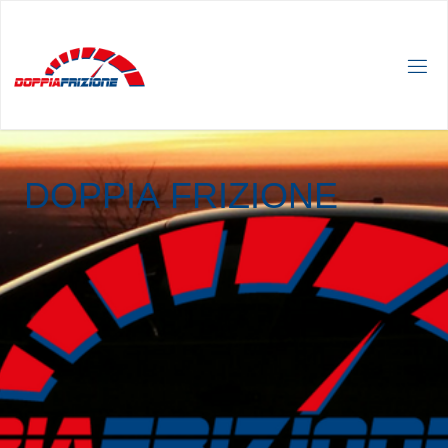
D
O
P
P
I
A
F
R
I
Z
I
O
N
E