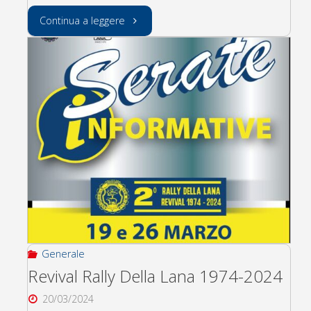
"3°
Continua a leggere
Raduno
Benefico
–
CIAO
CAPPE!"
Generale
Revival Rally Della Lana 1974-2024
20/03/2024