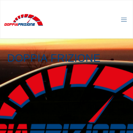
D
O
P
P
I
A
F
R
I
Z
I
O
N
E