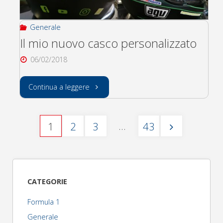
Generale
Il mio nuovo casco personalizzato
06/02/2018
"Il
Continua a leggere
mio
…
1
2
3
43
nuovo
Paginazione
casco
degli
personalizzato"
CATEGORIE
articoli
Formula 1
Generale