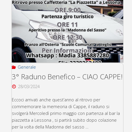
Fulvia”
al
2°
Revival
Rally
Generale
Della
3° Raduno Benefico – CIAO CAPPE!
Lana
28/03/2024
1974-
Eccoci arrivati anche quest’anno al ritrovo per
commemorare la memeoria di Cappe, il raduno si
2024"
svolgerà Mercoledì primo maggio con partenza al bar la
piazzetta a Lessona , si partirà subito dopo colazione
per la volta della Madonna del sasso …