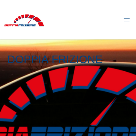
D
O
P
P
I
A
F
R
I
Z
I
O
N
E