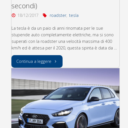
secondi)
18/12/2017
roadster
,
tesla
La tesla è da un paio di anni rinomata per le sue
stupende auto completamente elettriche, ma si sono
superati con la roadster una velocità massima di 400
km/h ed è attesa per il 2020, questa spinta è data da …
"Tesla
Continua a leggere
roadster
(0-
100
in
1.9