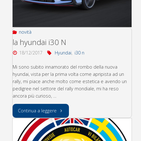
secondi)"
novità
la hyundai i30 N
18/12/2017
Hyundai
,
i30 n
Mi sono subito innamorato del rombo della nuova
hyundai, vista per la prima volta come apripista ad un
rally, mi piace anche molto come estetica e avendo un
pedigree nel settore del rally mondiale, mi ha reso
ancora più curioso, …
"la
Continua a leggere
hyundai
i30