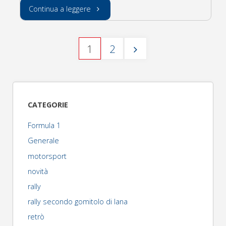
"car
Continua a leggere
of
1
2
the
Paginazione
year
degli
2018
CATEGORIE
(le
articoli
Formula 1
finaliste)"
Generale
motorsport
novità
rally
rally secondo gomitolo di lana
retrò