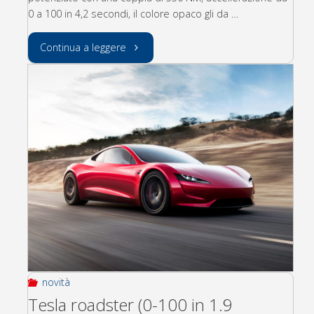
0 a 100 in 4,2 secondi, il colore opaco gli da …
"la
Continua a leggere
focus
da
400
cavalli"
novità
Tesla roadster (0-100 in 1.9