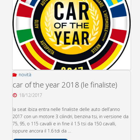
N"
novità
car of the year 2018 (le finaliste)
18/12/2017
la seat ibiza entra nelle finaliste delle auto dell’anno
2017 con un motore 3 cilindri, benzina tsi, in versione da
75, 95, o 115 cavalli e in fine il 1.5 tsi da 150 cavalli,
oppure ancora il 1.6 tdi da …