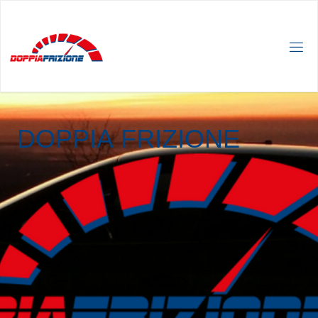
D
O
P
P
I
A
F
R
I
Z
I
O
N
E