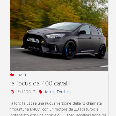
novità
la focus da 400 cavalli
18/12/2017
focus
,
Ford
,
rs
la ford fa uscire una nuova versione della rs chiamata
“mountune M400”, con un motore da 2.3 litri turbo e
potenziato con una coppia di 550 NM, accellerazione da