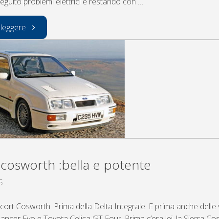
eguito problemi elettrici e restando con …
"aggiornamento
 leggere
rally
di
montecarlo"
a cosworth :bella e potente
5
cort Cosworth. Prima della Delta Integrale. E prima anche delle
ancer Evo e Toyota Celica GT Four. Prima c’era lei, la Sierra Co