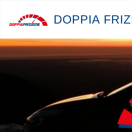
D
O
P
P
I
A
F
R
I
Z