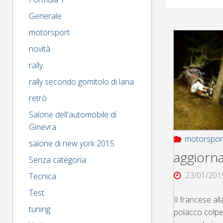
Generale
motorsport
novità
rally
rally secondo gomitolo di lana
retrò
Salone dell'automobile di
Ginevra
motorspor
salone di new york 2015
aggiorn
Senza categoria
23/01/201
Tecnica
Test
Il francese al
tuning
polacco colpev