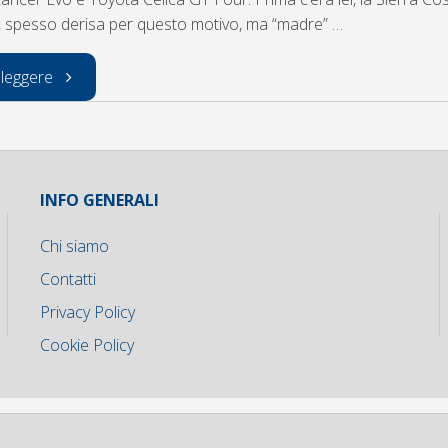
o, spesso derisa per questo motivo, ma “madre” …
"la
 leggere
sierra
cosworth
INFO GENERALI
:bella
Chi siamo
e
Contatti
Privacy Policy
potente"
Cookie Policy