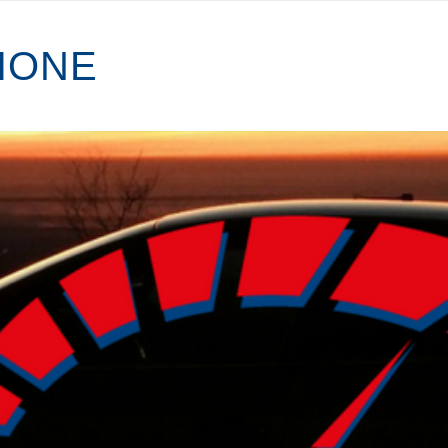
I
O
N
E