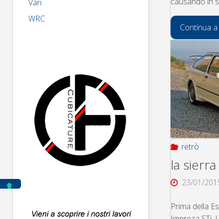
causando in s
Vari
WRC
Continua a
retrò
la sierr
23/01/201
Prima della Es
Impreza STi, L