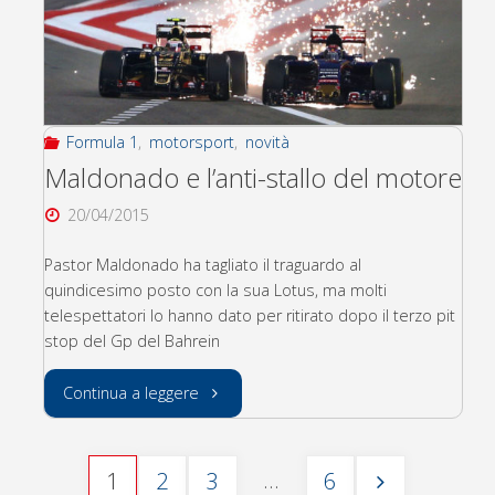
team
si
scusa
Formula 1
,
motorsport
,
novità
con
Maldonado e l’anti-stallo del motore
20/04/2015
Hamilton"
Pastor Maldonado ha tagliato il traguardo al
quindicesimo posto con la sua Lotus, ma molti
telespettatori lo hanno dato per ritirato dopo il terzo pit
stop del Gp del Bahrein
"Maldonado
Continua a leggere
e
…
1
2
3
6
l’anti-