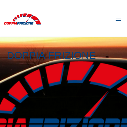
D
O
P
P
I
A
F
R
I
Z
I
O
N
E