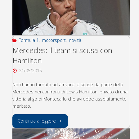
rinnova
il
contratto
Formula 1
,
motorsport
,
novità
per
Mercedes: il team si scusa con
Hamilton
il
24/05/2015
2016"
Non hanno tardato ad arrivare le scuse da parte della
Mercedes nei confronti di Lewis Hamilton, privato di una
vittoria al gp di Montecarlo che avrebbe assolutamente
meritato.
"Mercedes:
Continua a leggere
il