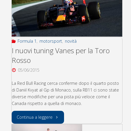
Formula 1
,
motorsport
,
novità
I nuovi tuning Vanes per la Toro
Rosso
05/06/2015
La Red Bull Racing cerca conferme dopo il quarto posto
di Daniil Kvyat al Gp di Monaco, sulla RB11 ci sono state
diverse modifiche per una pista più veloce come il
Canada rispetto a quella di monaco.
"I
Continua a leggere
nuovi