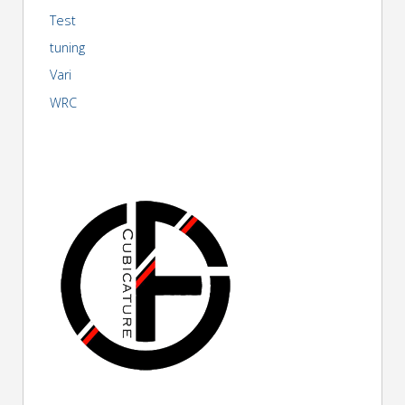
Test
tuning
Vari
WRC