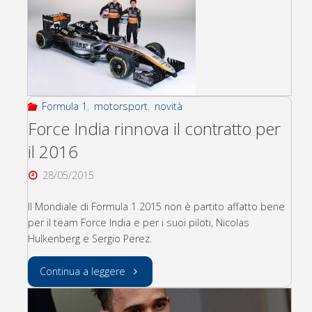
tuning
Vanes
per
Formula 1
,
motorsport
,
novità
la
Force India rinnova il contratto per
Toro
il 2016
28/05/2015
Rosso"
Il Mondiale di Formula 1 2015 non è partito affatto bene
per il team Force India e per i suoi piloti, Nicolas
Hulkenberg e Sergio Perez.
"Force
Continua a leggere
India