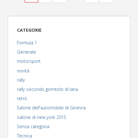
Paginazione
stallo
degli
del
CATEGORIE
motore"
articoli
Formula 1
Generale
motorsport
novità
rally
rally secondo gomitolo di lana
retrò
Salone dell'automobile di Ginevra
salone di new york 2015
Senza categoria
Tecnica