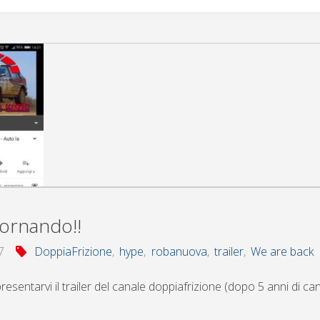
tornando!!
7
DoppiaFrizione
,
hype
,
robanuova
,
trailer
,
We are back
presentarvi il trailer del canale doppiafrizione (dopo 5 anni di ca