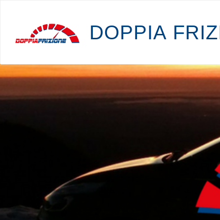
D
O
P
P
I
A
F
R
I
Z