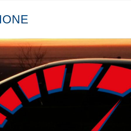
I
O
N
E