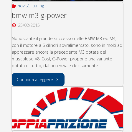
novità
,
tuning
bmw m3 g-power
25/02/2015
Nonostante il grande successo delle BMW M3 ed M4,
con il motore a 6 cilindri sovralimentato, sono in molti ad
apprezzare ancora la precedente M3 dotata del
muscoloso V8. Così, G-Power propone una variante
dotata di turbo, dal potenziale decisamente …
"bmw
Continua a leggere
m3
g-
power"