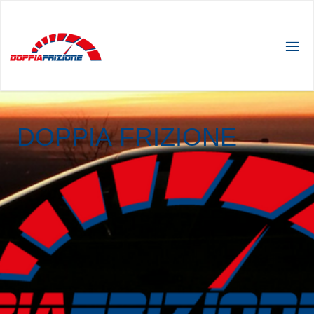
D
O
P
P
I
A
F
R
I
Z
I
O
N
E