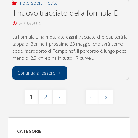
motorsport
,
novità
il nuovo tracciato della formula E
24/02/2015
La Formula E ha mostrato oggi il tracciato che ospiterà la
tappa di Berlino il prossimo 23 maggio, che avrà come
sede l’aeroporto di Tempelhof. Il percorso è lungo poco
meno di 2,5 km ed ha in tutto 17 curve …
"il
Continua a leggere
nuovo
…
1
2
3
6
tracciato
Paginazione
della
degli
formula
CATEGORIE