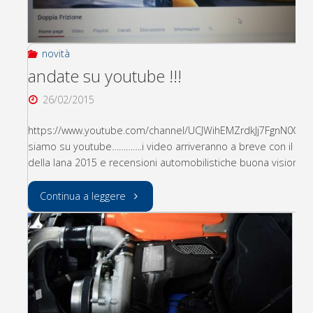
lana
è
novità
iniziato"
andate su youtube !!!
26/02/2015
https://www.youtube.com/channel/UCJWihEMZrdkJj7FgnN0CH
siamo su youtube………….i video arriveranno a breve con il rall
della lana 2015 e recensioni automobilistiche buona visione
"andate
Continua a leggere
su
youtube
!!!"