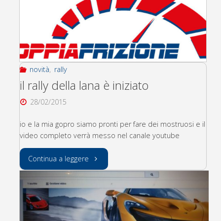
novità
,
rally
il rally della lana è iniziato
28/02/2015
io e la mia gopro siamo pronti per fare dei mostruosi e il
video completo verrà messo nel canale youtube
"il
Continua a leggere
rally
della