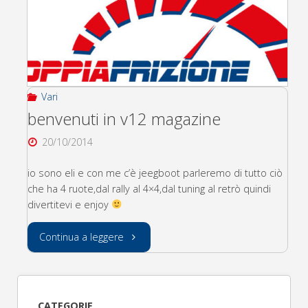
Vari
benvenuti in v12 magazine
20/10/2014
io sono eli e con me c’è jeegboot parleremo di tutto ciò
che ha 4 ruote,dal rally al 4×4,dal tuning al retrò quindi
divertitevi e enjoy
"benvenuti
Continua a leggere
in
v12
CATEGORIE