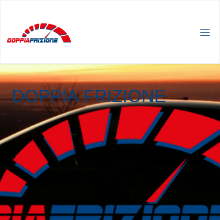
D
O
P
P
I
A
F
R
I
Z
I
O
N
E