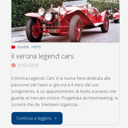
Mercedes
ufficializza
i
piloti
novità
,
retrò
del
il verona legend cars
31/01/2015
campionato
il Verona Legends Cars è la nuova fiera dedicata alla
DTM
passione per l’auto e, già ora a 4 mesi dal suo
2015"
svolgimento, è un appuntamento di livello europeo che
guarda al mercato estero. Progettata da Intermeeting, la
società che da trentanni organizza …
"il
Continua a leggere