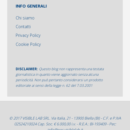
INFO GENERALI
Chi siamo
Contatti
Privacy Policy
Cookie Policy
DISCLAIMER:
Questo blog non rappresenta una testata
giornalistica in quanto viene aggiornato senza alcuna
periodicità. Non può pertanto considerarsi un prodotto
editoriale ai sensi della legge n. 62 del 7.03.2001
© 2017 VISIBLE LAB SRL. Via Italia, 21 - 13900 Biella (BI) - C.F. e P.IVA
02524210024 Cap. Soc. € 6.000,00 i.v. - R.E.A.: BI-193409 - Pec:
info@pec.visiblelab.it