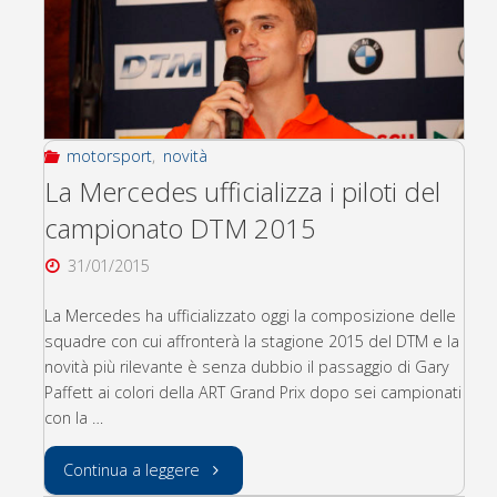
motorsport
,
novità
La Mercedes ufficializza i piloti del
campionato DTM 2015
31/01/2015
La Mercedes ha ufficializzato oggi la composizione delle
squadre con cui affronterà la stagione 2015 del DTM e la
novità più rilevante è senza dubbio il passaggio di Gary
Paffett ai colori della ART Grand Prix dopo sei campionati
con la …
"La
Continua a leggere