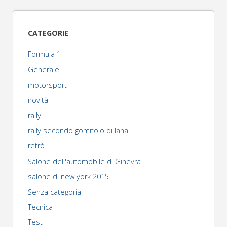
verona
legend
CATEGORIE
cars"
Formula 1
Generale
motorsport
novità
rally
rally secondo gomitolo di lana
retrò
Salone dell'automobile di Ginevra
salone di new york 2015
Senza categoria
Tecnica
Test