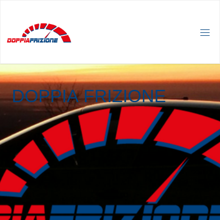
D
O
P
P
I
A
F
R
I
Z
I
O
N
E