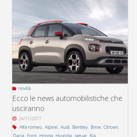
novità
Ecco le news automobilistiche che
usciranno
24/11/2017
Alfa romeo
,
Alpine
,
Audi
,
Bentley
,
Bmw
,
Citroen
,
Dacia
,
Ford
,
Honda
,
Hyundai
,
Jaguar
,
Kia
,