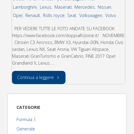
Lamborghini
,
Lexus
,
Maserati
,
Mercedes
,
Nissan
,
Opel
,
Renault
,
Rolls royce
,
Seat
,
Volkswagen
,
Volvo
PER VEDERE TUTTE LE FOTO ANDATE SU FACEBOOK
https://www.facebook.com/doppiafrizione.it/ NOVEMBRE
Citroën C3 Aircross, BMW X3, Hyundai i30N, Honda Civic
sedan, Lexus NX, Seat Arona, VW Tiguan Allspace,
Maserati GranTurismo e GranCabrio. FINE 2017 Opel
Grandland X, Lexus …
"Ecco
Continua a leggere
le
news
CATEGORIE
automobilistiche
Formula 1
che
Generale