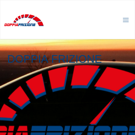
D
O
P
P
I
A
F
R
I
Z
I
O
N
E