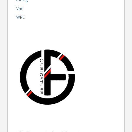
Vari
WRC