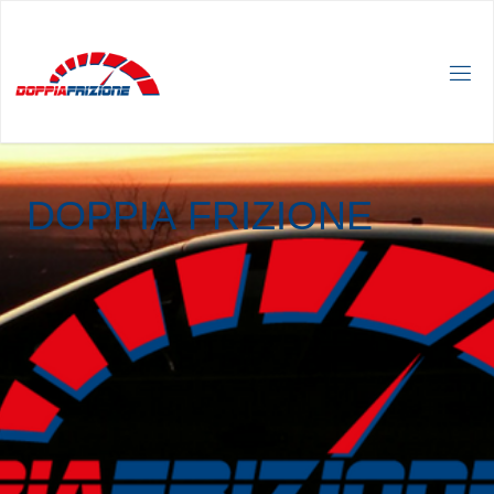
D
O
P
P
I
A
F
R
I
Z
I
O
N
E