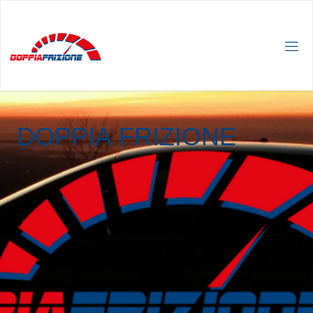
D
O
P
P
I
A
F
R
I
Z
I
O
N
E