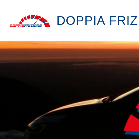
D
O
P
P
I
A
F
R
I
Z