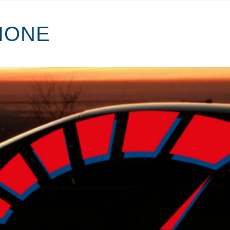
I
O
N
E