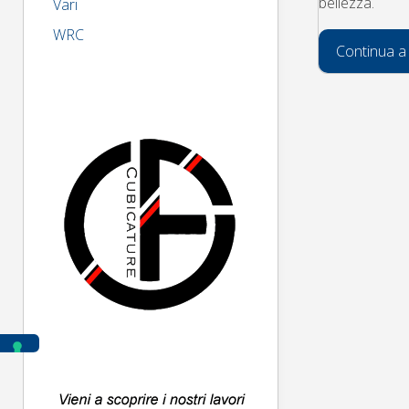
bellezza.
Vari
WRC
Continua a