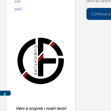
fibra di carbo
Vari
WRC
Continua a