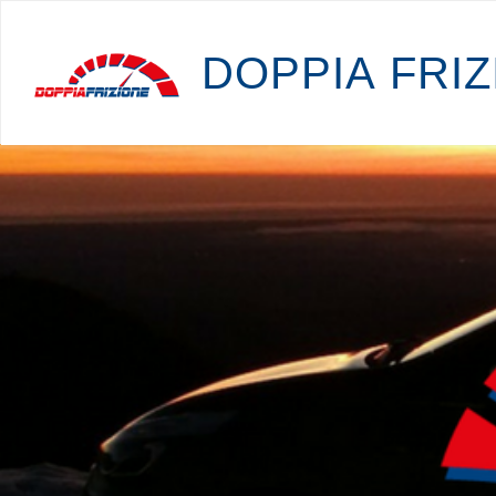
D
O
P
P
I
A
F
R
I
Z