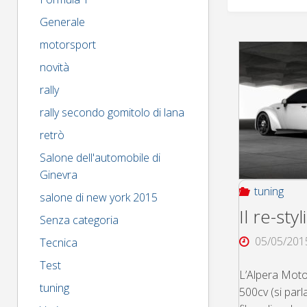
Generale
motorsport
novità
rally
rally secondo gomitolo di lana
retrò
Salone dell'automobile di
Ginevra
tuning
salone di new york 2015
Il re-st
Senza categoria
05/05/201
Tecnica
Test
L’Alpera Moto
tuning
500cv (si par