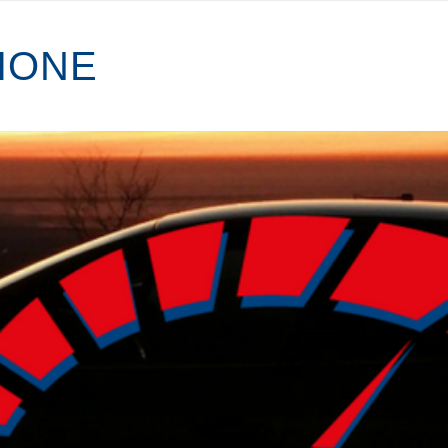
I
O
N
E