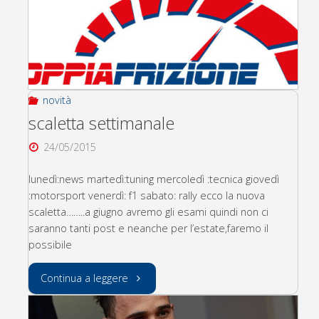
novità
scaletta settimanale
24/05/2015
lunedì:news martedì:tuning mercoledì :tecnica giovedì
:motorsport venerdì: f1 sabato: rally ecco la nuova
scaletta……..a giugno avremo gli esami quindi non ci
saranno tanti post e neanche per l’estate,faremo il
possibile
"scaletta
Continua a leggere
settimanale"