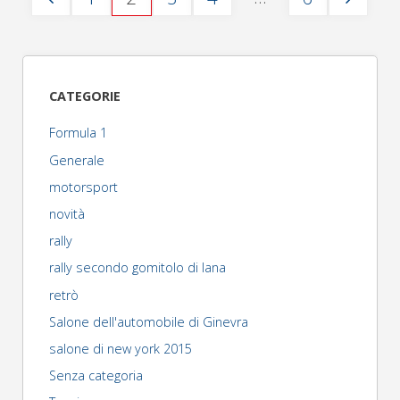
Portogallo:
Paginazione
PS1"
degli
CATEGORIE
articoli
Formula 1
Generale
motorsport
novità
rally
rally secondo gomitolo di lana
retrò
Salone dell'automobile di Ginevra
salone di new york 2015
Senza categoria