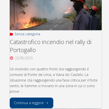
team
si
scusa
Senza categoria
con
Catastrofico incendio nel rally di
Portogallo
Hamilton"
22/05/2015
Un incendio con quattro fronti sta raggiungendo il
comune di Ponte de Lima, a Viana do Castelo. La
situazione sta raggiungendo una fase critica per il forte
vento, le fiamme si trovano in una zona in cui ci sono
prove …
"Catastrofico
Continua a leggere