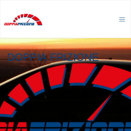
D
O
P
P
I
A
F
R
I
Z
I
O
N
E