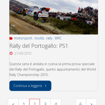
incendio
nel
rally
di
motorsport
,
novità
,
rally
,
WRC
Portogallo"
Rally del Portogallo: PS1
21/05/2015
Questa sera è andata in scena la prima prova speciale
del Rally del Portogallo, quinto appuntamento del World
Rally Championship 2015.
"Rally
Continua a leggere
del
…
1
2
3
4
6