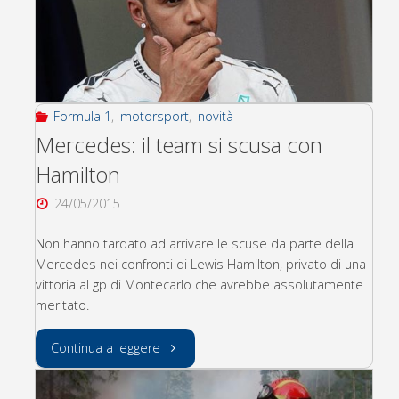
Formula 1
,
motorsport
,
novità
Mercedes: il team si scusa con
Hamilton
24/05/2015
Non hanno tardato ad arrivare le scuse da parte della
Mercedes nei confronti di Lewis Hamilton, privato di una
vittoria al gp di Montecarlo che avrebbe assolutamente
meritato.
"Mercedes:
Continua a leggere
il