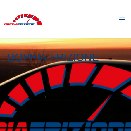
D
O
P
P
I
A
F
R
I
Z
I
O
N
E