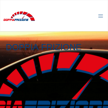
D
O
P
P
I
A
F
R
I
Z
I
O
N
E