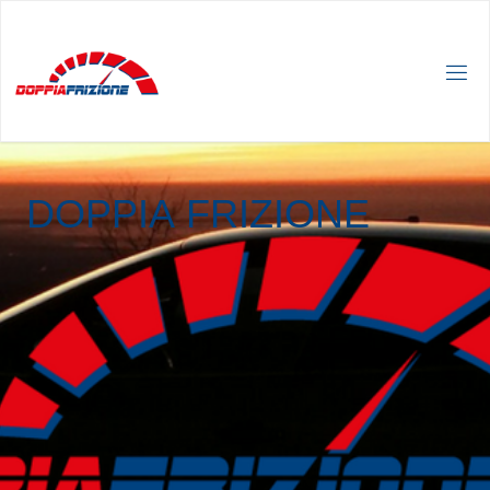
D
O
P
P
I
A
F
R
I
Z
I
O
N
E