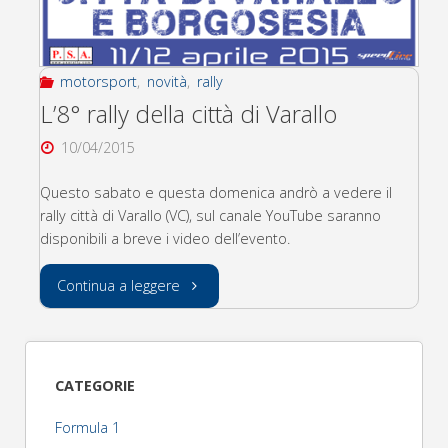
motorsport
,
novità
,
rally
L’8° rally della città di Varallo
10/04/2015
Questo sabato e questa domenica andrò a vedere il
rally città di Varallo (VC), sul canale YouTube saranno
disponibili a breve i video dell’evento.
"L’8°
Continua a leggere
rally
della
CATEGORIE
città
Formula 1