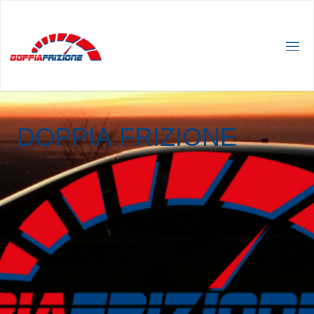
D
O
P
P
I
A
F
R
I
Z
I
O
N
E