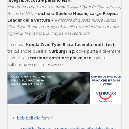
Integra, Accord e persino NSX.
Honda ha creato quattro modelli siglati Type R: Civic, Integra,
Accord e NSX.
–
dichiara Suehiro Hasshi, Large Project
Leader della vettura –
Il motore di questa nuova Honda
Civic Type R non è paragonabile alle precedenti per quanto
riguarda la potenza, la coppia e la reattività
“.
La nuova
Honda Civic Type R sta facendo molti test,
tra cui anche quelli al
Nurburgring
, dove punta a diventare
la vettura a
trazione anteriore più veloce
a girare
sull’infernale circuito tedesco.
bob bell alla ferrari
la mini ha firmato la partecipazione alla dakar fino al