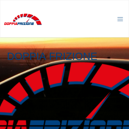
D
O
P
P
I
A
F
R
I
Z
I
O
N
E