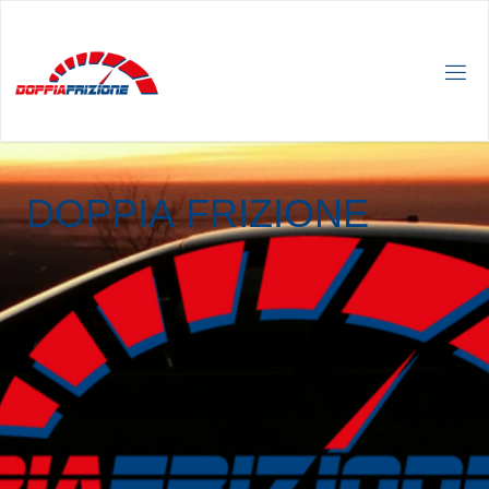
D
O
P
P
I
A
F
R
I
Z
I
O
N
E