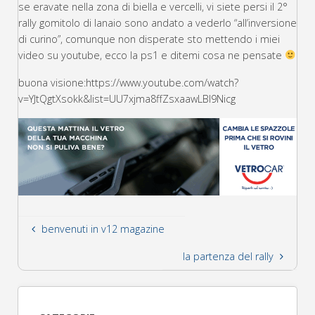
se eravate nella zona di biella e vercelli, vi siete persi il 2°
rally gomitolo di lanaio sono andato a vederlo “all’inversione
di curino”, comunque non disperate sto mettendo i miei
video su youtube, ecco la ps1 e ditemi cosa ne pensate
buona visione:https://www.youtube.com/watch?
v=YJtQgtXsokk&list=UU7xjma8ffZsxaawLBl9Nicg
benvenuti in v12 magazine
la partenza del rally