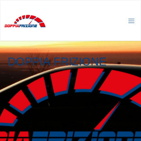
D
O
P
P
I
A
F
R
I
Z
I
O
N
E