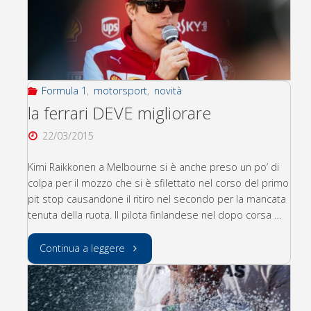
2015:
trionfo
rosso!"
Formula 1
,
motorsport
,
novità
la ferrari DEVE migliorare
22/03/2015
Kimi Raikkonen a Melbourne si è anche preso un po’ di
colpa per il mozzo che si è sfilettato nel corso del primo
pit stop causandone il ritiro nel secondo per la mancata
tenuta della ruota. Il pilota finlandese nel dopo corsa …
"la
Continua a leggere
ferrari
DEVE