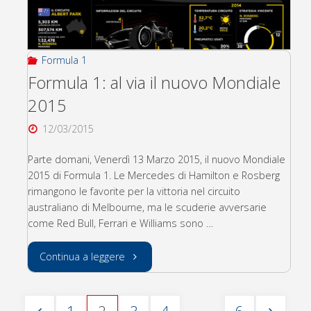
Australia
2015"
Formula 1
Formula 1: al via il nuovo Mondiale
2015
12/03/2015
Parte domani, Venerdì 13 Marzo 2015, il nuovo Mondiale
2015 di Formula 1. Le Mercedes di Hamilton e Rosberg
rimangono le favorite per la vittoria nel circuito
australiano di Melbourne, ma le scuderie avversarie
come Red Bull, Ferrari e Williams sono …
"Formula
Continua a leggere
1:
…