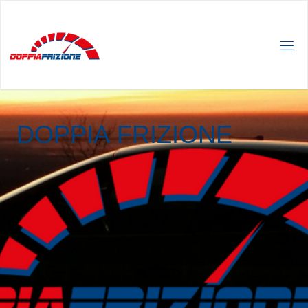
D
O
P
P
I
A
F
R
I
Z
I
O
N
E