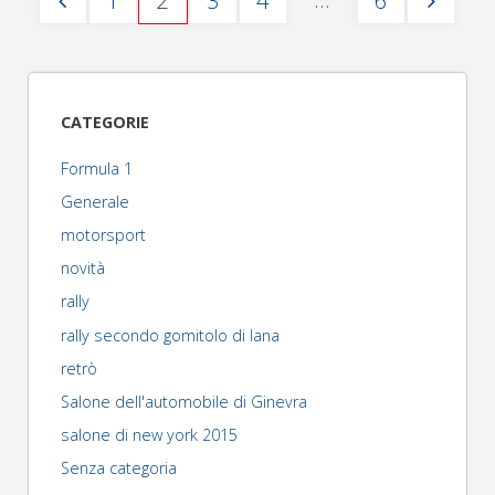
1
2
3
4
6
al
Paginazione
via
degli
il
CATEGORIE
nuovo
articoli
Formula 1
Mondiale
Generale
motorsport
2015"
novità
rally
rally secondo gomitolo di lana
retrò
Salone dell'automobile di Ginevra
salone di new york 2015
Senza categoria