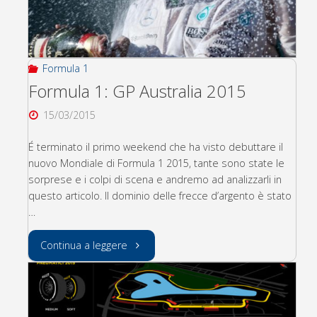
migliorare"
Formula 1
Formula 1: GP Australia 2015
15/03/2015
É terminato il primo weekend che ha visto debuttare il
nuovo Mondiale di Formula 1 2015, tante sono state le
sorprese e i colpi di scena e andremo ad analizzarli in
questo articolo. Il dominio delle frecce d’argento è stato
…
"Formula
Continua a leggere
1:
GP