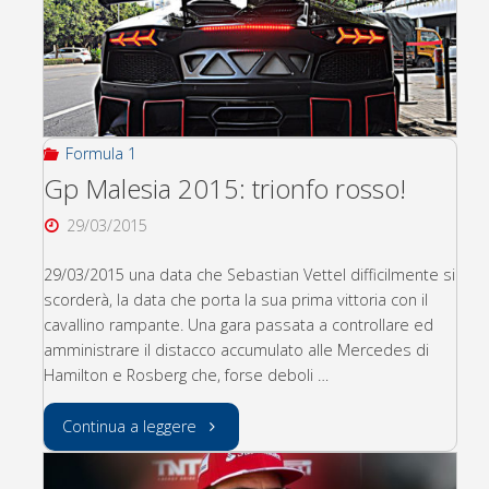
Formula 1
Gp Malesia 2015: trionfo rosso!
29/03/2015
29/03/2015 una data che Sebastian Vettel difficilmente si
scorderà, la data che porta la sua prima vittoria con il
cavallino rampante. Una gara passata a controllare ed
amministrare il distacco accumulato alle Mercedes di
Hamilton e Rosberg che, forse deboli …
"Gp
Continua a leggere
Malesia