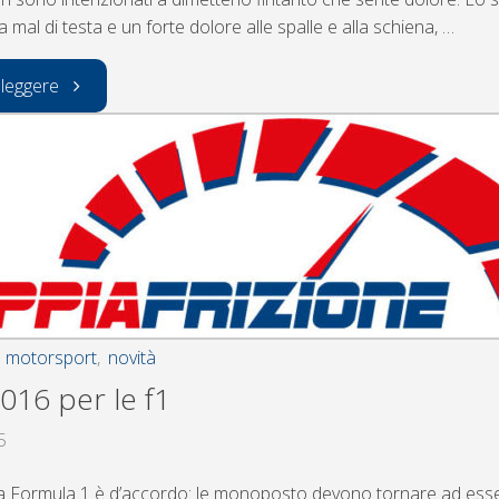
mal di testa e un forte dolore alle spalle e alla schiena, …
"le
 leggere
condizioni
di
alonso"
,
motorsport
,
novità
016 per le f1
5
a Formula 1 è d’accordo: le monoposto devono tornare ad esse