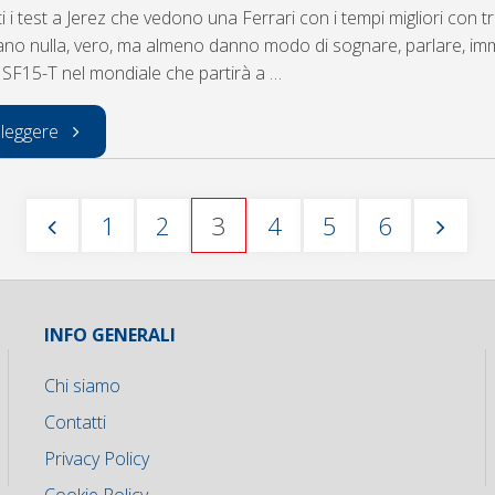
 i test a Jerez che vedono una Ferrari con i tempi migliori con tr
ano nulla, vero, ma almeno danno modo di sognare, parlare, i
i SF15-T nel mondiale che partirà a …
"Risultati
 leggere
finali
1
2
3
4
5
6
dei
Paginazione
test
degli
INFO GENERALI
invernali
Chi siamo
di
articoli
Contatti
Jerez
Privacy Policy