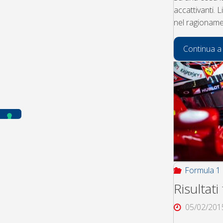
accattivanti. 
nel ragioname
Continua a
Formula 1
Risultati
05/02/201