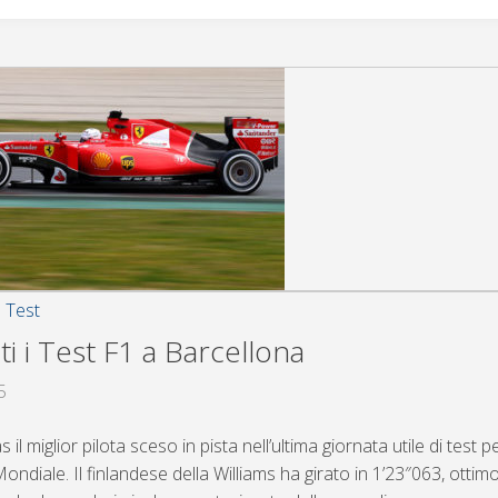
,
Test
i i Test F1 a Barcellona
5
s il miglior pilota sceso in pista nell’ultima giornata utile di test 
l Mondiale. Il finlandese della Williams ha girato in 1’23″063, otti