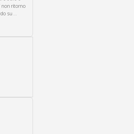
i non ritorno
rdo su …