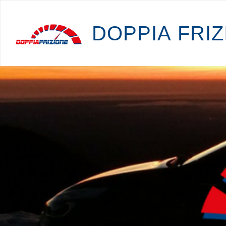
D
O
P
P
I
A
F
R
I
Z