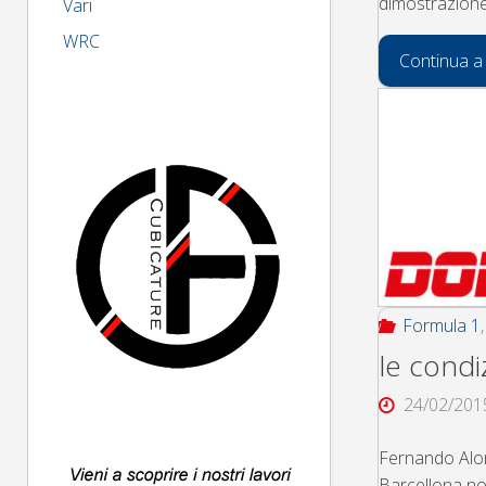
dimostrazione
Vari
WRC
Continua a
Formula 1
le condi
24/02/201
Fernando Alon
Barcellona no