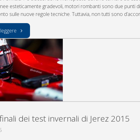
Linee esteticamente gradevoli, motori rombanti sono due punti d
nto sulle nuove regole tecniche. Tuttavia, non tutti sono d’acco
"regole
 leggere
2016
per
le
f1"
 finali dei test invernali di Jerez 2015
5