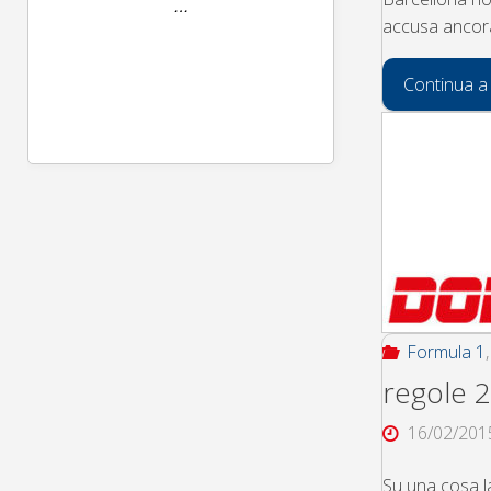
accusa ancora 
Continua a
Formula 1
regole 2
16/02/201
Su una cosa l