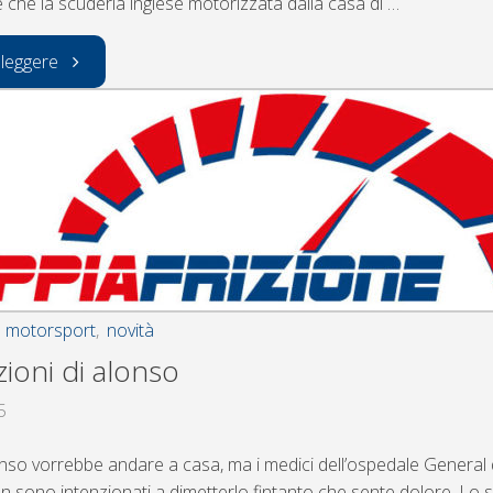
 che la scuderia inglese motorizzata dalla casa di …
"Terminati
 leggere
i
Test
F1
a
Barcellona"
,
motorsport
,
novità
zioni di alonso
5
so vorrebbe andare a casa, ma i medici dell’ospedale General 
n sono intenzionati a dimetterlo fintanto che sente dolore. Lo