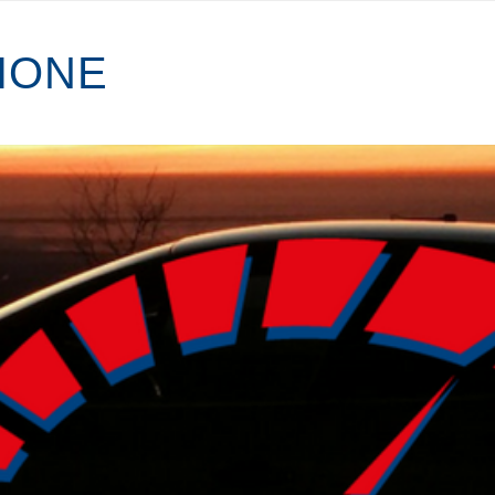
I
O
N
E