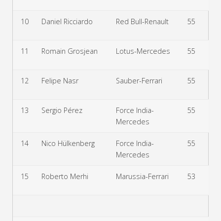
10
Daniel Ricciardo
Red Bull-Renault
55
+1
11
Romain Grosjean
Lotus-Mercedes
55
+1
12
Felipe Nasr
Sauber-Ferrari
55
+1
13
Sergio Pérez
Force India-
55
+1
Mercedes
14
Nico Hülkenberg
Force India-
55
+1
Mercedes
15
Roberto Merhi
Marussia-Ferrari
53
+3