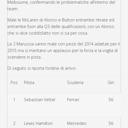
Melbourne, confermando le problematiche all’interno del
team.
Male le McLaren di Alonso e Button entrambe ritirate ed
entrambe fuori alla Q3 delle qualificazioni, con un Alonso
che si dice soddisfatto non si sa per cosa.
Le 2 Marussia vanno male con pezzi del 2014 adattati per il
2015 ma si meritano un applauso per la forza e la voglia di
scendere in pista.
Di seguito si riporta l’ordine di arrivo:
Pos
Pilota
Scuderia
Giri
Dis
1
Sebastian Vettel
Ferrari
56
41:
2
Lewis Hamilton
Mercedes
56
+8