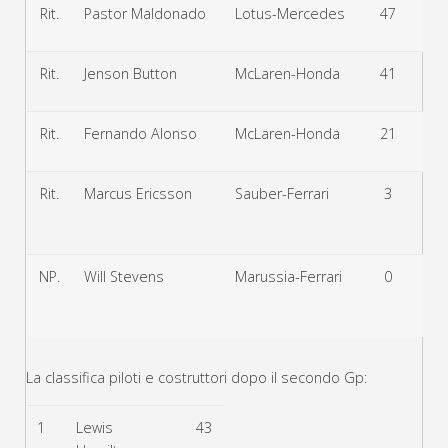
Rit.
Pastor Maldonado
Lotus-Mercedes
47
Ri
Rit.
Jenson Button
McLaren-Honda
41
Ri
Rit.
Fernando Alonso
McLaren-Honda
21
Ri
Rit.
Marcus Ericsson
Sauber-Ferrari
3
Usc
p
NP.
Will Stevens
Marussia-Ferrari
0
N
pa
La classifica piloti e costruttori dopo il secondo Gp:
1
Lewis
43