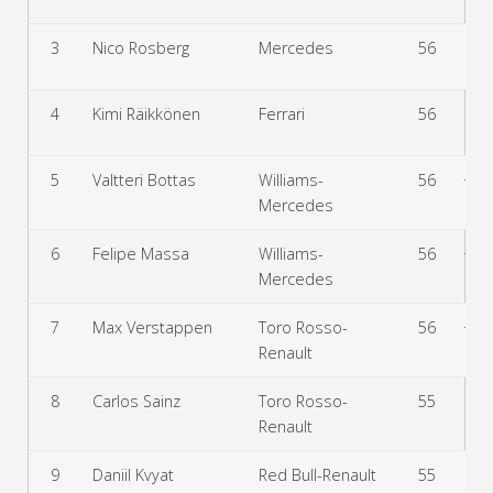
3
Nico Rosberg
Mercedes
56
+1
4
Kimi Räikkönen
Ferrari
56
+5
5
Valtteri Bottas
Williams-
56
+1:
Mercedes
6
Felipe Massa
Williams-
56
+1:
Mercedes
7
Max Verstappen
Toro Rosso-
56
+1:
Renault
8
Carlos Sainz
Toro Rosso-
55
+1
Renault
9
Daniil Kvyat
Red Bull-Renault
55
+1