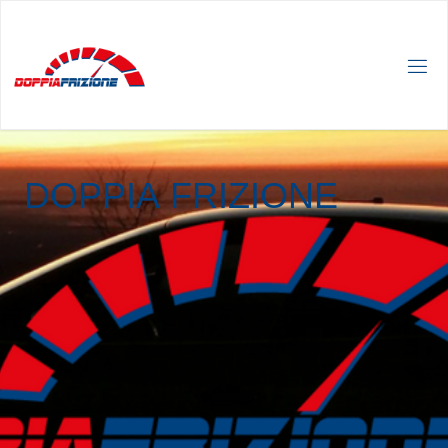
D
O
P
P
I
A
F
R
I
Z
I
O
N
E