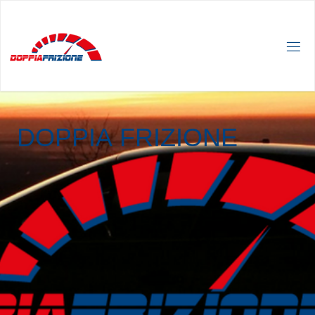
D
O
P
P
I
A
F
R
I
Z
I
O
N
E