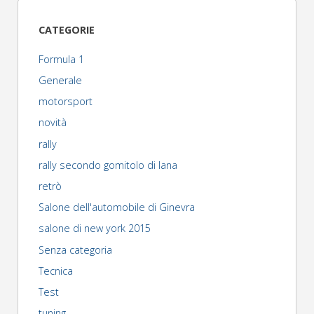
per
CATEGORIE
la
Formula 1
volvo
Generale
motorsport
780"
novità
rally
rally secondo gomitolo di lana
retrò
Salone dell'automobile di Ginevra
salone di new york 2015
Senza categoria
Tecnica
Test
tuning