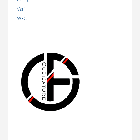
Vari
WRC