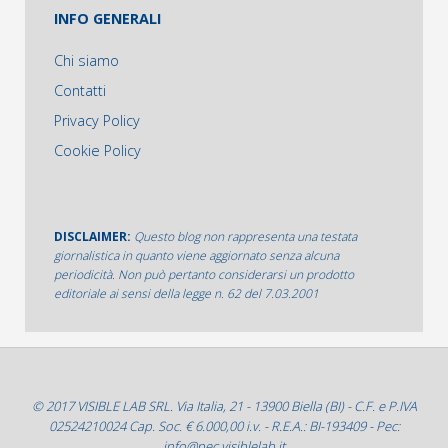
INFO GENERALI
Chi siamo
Contatti
Privacy Policy
Cookie Policy
DISCLAIMER:
Questo blog non rappresenta una testata
giornalistica in quanto viene aggiornato senza alcuna
periodicità. Non può pertanto considerarsi un prodotto
editoriale ai sensi della legge n. 62 del 7.03.2001
© 2017 VISIBLE LAB SRL. Via Italia, 21 - 13900 Biella (BI) - C.F. e P.IVA
02524210024 Cap. Soc. € 6.000,00 i.v. - R.E.A.: BI-193409 - Pec:
info@pec.visiblelab.it