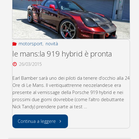
motorsport
,
novità
le mans:la 919 hybrid è pronta
26/03/2015
Earl Bamber sarà uno dei piloti da tenere d’occhio alla 24
Ore di Le Mans. Il ventiquattrenne neozelandese era
presente al vernissage della Porsche 919 hybrid e nei
prossimi due giorni dovrebbe (come l’altro debuttante
Nick Tandy) prendere parte ai test …
"le
Continua a leggere
mans:la