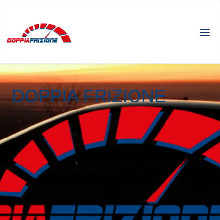
D
O
P
P
I
A
F
R
I
Z
I
O
N
E