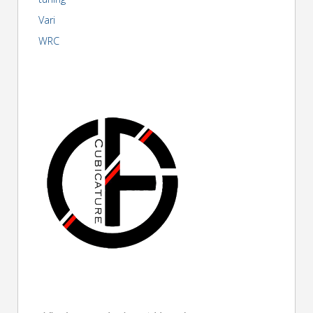
Vari
WRC