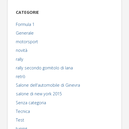
919
CATEGORIE
hybrid
Formula 1
è
Generale
motorsport
pronta"
novità
rally
rally secondo gomitolo di lana
retrò
Salone dell'automobile di Ginevra
salone di new york 2015
Senza categoria
Tecnica
Test
tuning