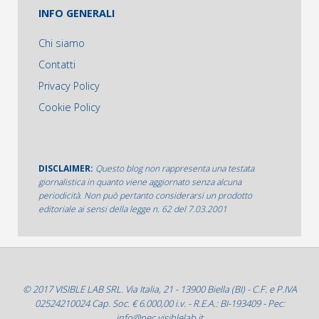
INFO GENERALI
Chi siamo
Contatti
Privacy Policy
Cookie Policy
DISCLAIMER:
Questo blog non rappresenta una testata
giornalistica in quanto viene aggiornato senza alcuna
periodicità. Non può pertanto considerarsi un prodotto
editoriale ai sensi della legge n. 62 del 7.03.2001
© 2017 VISIBLE LAB SRL. Via Italia, 21 - 13900 Biella (BI) - C.F. e P.IVA
02524210024 Cap. Soc. € 6.000,00 i.v. - R.E.A.: BI-193409 - Pec:
info@pec.visiblelab.it