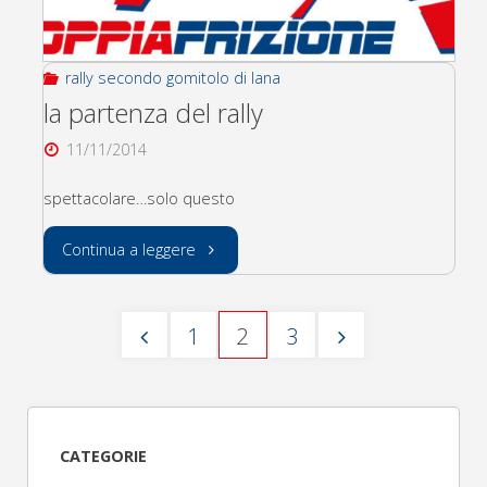
rally secondo gomitolo di lana
la partenza del rally
11/11/2014
spettacolare…solo questo
"la
Continua a leggere
partenza
1
2
3
del
Paginazione
rally"
degli
CATEGORIE