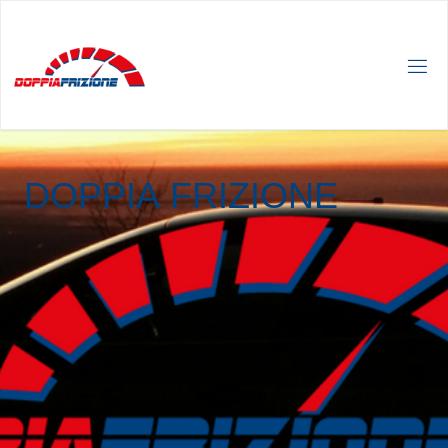
D
O
P
P
I
A
F
R
I
Z
I
O
N
E