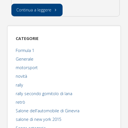
"rally
Continua a leggere
di
GB
CATEGORIE
(riassunto
Formula 1
prove)"
Generale
motorsport
novità
rally
rally secondo gomitolo di lana
retrò
Salone dell'automobile di Ginevra
salone di new york 2015