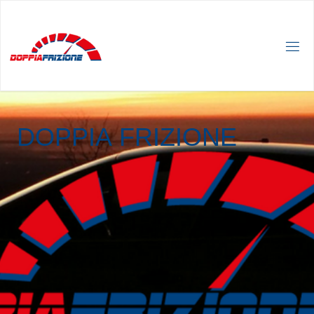
D
O
P
P
I
A
F
R
I
Z
I
O
N
E