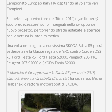
Campionato Europeo Rally FIA ospitando al volante vari
Campioni.
Esapekka Lappi (vincitore del Titolo 2014) e Jan Kopecký
(suo predecessore) sono impegnati nello sviluppo del
nuovo progetto, percorrendo strade asfaltate e sterrate
con la vettura in livrea mimetica.
Una volta omologata, la nuovissima SKODA Fabia R5 potrà
vedersela nella Classe regina dell’ERC contro Citroën DS3
R5, Ford Fiesta R5, Ford Fiesta S2000, Peugeot 208 T16,
Peugeot 207 S2000 e ŠKODA Fabia S2000.
“L’obiettivo è far approvare la Fabia R5 per metà 2015,
siamo in linea con la tabella di marcia”
, ha dichiarato Michal
Hrabánek, direttore motorrsport di SKODA.