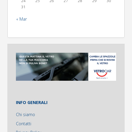
24
25
26
27
28
29
30
31
« Mar
INFO GENERALI
Chi siamo
Contatti