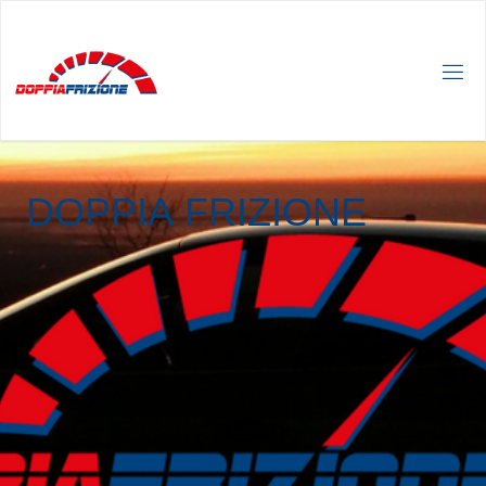
D
O
P
P
I
A
F
R
I
Z
I
O
N
E