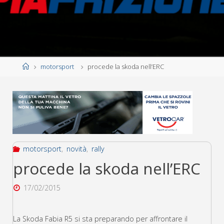
Home
motorsport
procede la skoda nell’ERC
motorsport
,
novità
,
rally
procede la skoda nell’ERC
17/02/2015
La Skoda Fabia R5 si sta preparando per affrontare il