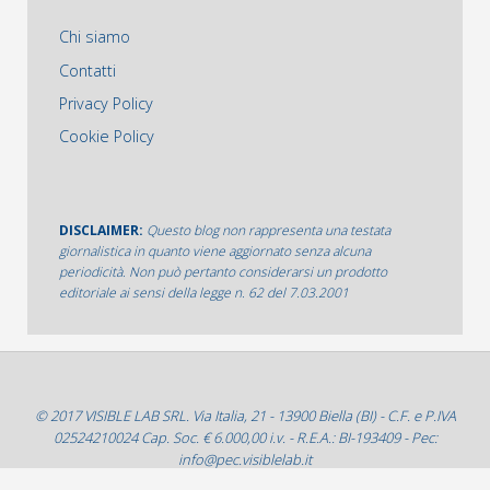
Chi siamo
Contatti
Privacy Policy
Cookie Policy
DISCLAIMER:
Questo blog non rappresenta una testata
giornalistica in quanto viene aggiornato senza alcuna
periodicità. Non può pertanto considerarsi un prodotto
editoriale ai sensi della legge n. 62 del 7.03.2001
© 2017 VISIBLE LAB SRL. Via Italia, 21 - 13900 Biella (BI) - C.F. e P.IVA
02524210024 Cap. Soc. € 6.000,00 i.v. - R.E.A.: BI-193409 - Pec:
info@pec.visiblelab.it