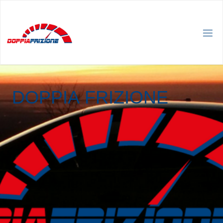
D
O
P
P
I
A
F
R
I
Z
I
O
N
E