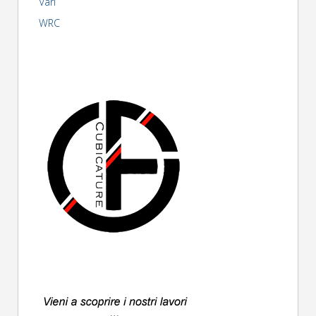
Vari
WRC