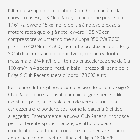
l’ultimo esempio dello spirito di Colin Chapman è nella
nuova Lotus Exige S Club Racer, la coupé che pesa solo
1.161 kg, ovvero 15 kg meno della già notevole exige s. Il
motore resta quello già noto, ovvero il 3.5 V6 con
compressore volumetrico che sviluppa 350 CVa 7.000
giri/min e 400 Nm a 4.500 giri/min. Le prestazioni della Exige
S Club Racer restano di primo livello, con una velocità
massima di 274 km/h e un tempo di accelereazione da 0 a
100 km/h in 4 secondi netti. In Italia il prezzo di listino della
Exige S Club Racer supera di poco i 78.000 euro.
Per ridurre di 15 kg il peso complessivo della Lotus Exige S
Club Racer sono stati usati parti più leggere per i sedili
rivestiti in pelle, la console centrale verniciata in tinta
carrozzeria e le portiere, così come la batteria è di tipo
alleggerito. Esternamente la nuova Club Racer si riconosce
per il differente splitter frontale, per il fondo piatto
modificato e l’alettone di coda che fa aumentare il carico
aerodinamico della vettura, fino a 42 kg a 160 km/h. I