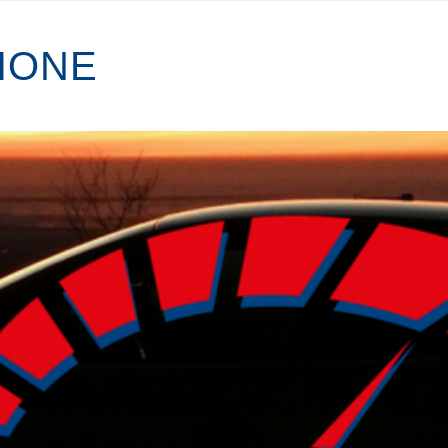
I
O
N
E