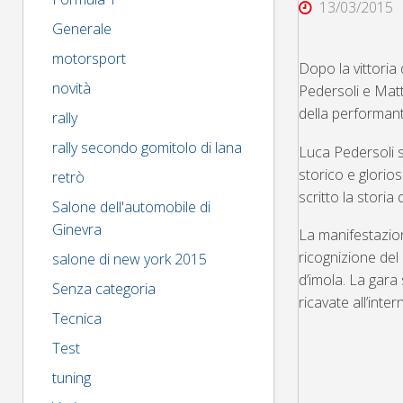
13/03/2015
Generale
motorsport
Dopo la vittoria
novità
Pedersoli e Matt
della performant
rally
rally secondo gomitolo di lana
Luca Pedersoli si
storico e glorio
retrò
scritto la storia
Salone dell'automobile di
Ginevra
La manifestazion
ricognizione del
salone di new york 2015
d’imola. La gara
Senza categoria
ricavate all’inter
Tecnica
Test
tuning