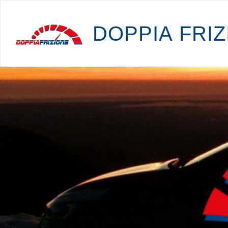
D
O
P
P
I
A
F
R
I
Z