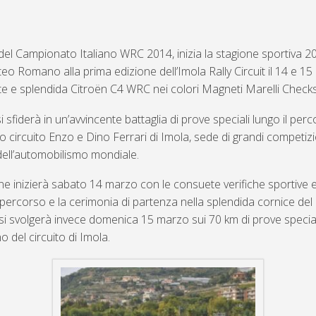
 del Campionato Italiano WRC 2014, inizia la stagione sportiva 2
eo Romano alla prima edizione dell’Imola Rally Circuit il 14 e 
e e splendida Citroën C4 WRC nei colori Magneti Marelli Checks
 sfiderà in un’avvincente battaglia di prove speciali lungo il perc
so circuito Enzo e Dino Ferrari di Imola, sede di grandi competi
 dell’automobilismo mondiale.
e inizierà sabato 14 marzo con le consuete verifiche sportive e
 percorso e la cerimonia di partenza nella splendida cornice del
 si svolgerà invece domenica 15 marzo sui 70 km di prove specia
no del circuito di Imola.