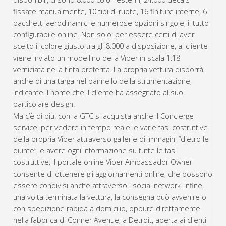
fissate manualmente, 10 tipi di ruote, 16 finiture interne, 6
pacchetti aerodinamici e numerose opzioni singole; il tutto
configurabile online. Non solo: per essere certi di aver
scelto il colore giusto tra gli 8.000 a disposizione, al cliente
viene inviato un modellino della Viper in scala 1:18
verniciata nella tinta preferita. La propria vettura disporrà
anche di una targa nel pannello della strumentazione,
indicante il nome che il cliente ha assegnato al suo
particolare design.
Ma c’è di più: con la GTC si acquista anche il Concierge
service, per vedere in tempo reale le varie fasi costruttive
della propria Viper attraverso gallerie di immagini “dietro le
quinte”, e avere ogni informazione su tutte le fasi
costruttive; il portale online Viper Ambassador Owner
consente di ottenere gli aggiornamenti online, che possono
essere condivisi anche attraverso i social network. Infine,
una volta terminata la vettura, la consegna può avvenire o
con spedizione rapida a domicilio, oppure direttamente
nella fabbrica di Conner Avenue, a Detroit, aperta ai clienti