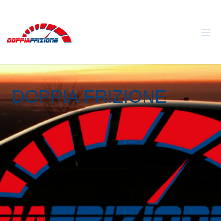
D
O
P
P
I
A
F
R
I
Z
I
O
N
E