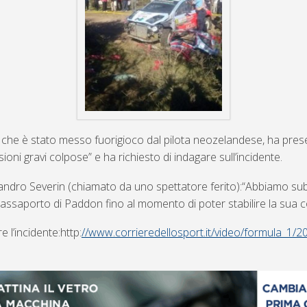
ti che è stato messo fuorigioco dal pilota neozelandese, ha pre
ioni gravi colpose” e ha richiesto di indagare sull’incidente.
andro Severin (chiamato da uno spettatore ferito):“Abbiamo sub
l passaporto di Paddon fino al momento di poter stabilire la sua 
e l’incidente:http:
//www.corrieredellosport.it/video/formula_1/2