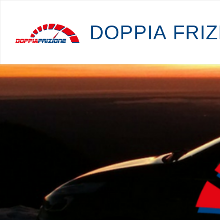
D
O
P
P
I
A
F
R
I
Z