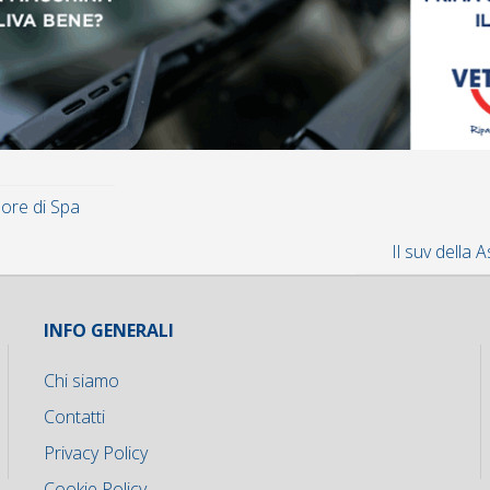
 ore di Spa
Il suv della 
INFO GENERALI
Chi siamo
Contatti
Privacy Policy
Cookie Policy