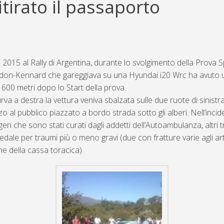
itirato il passaporto
 2015 al Rally di Argentina, durante lo svolgimento della Prova S
ddon-Kennard che gareggiava su una Hyundai i20 Wrc ha avuto 
 600 metri dopo lo Start della prova.
rva a destra la vettura veniva sbalzata sulle due ruote di sinist
zzo al pubblico piazzato a bordo strada sotto gli alberi. Nell’inci
eggeri che sono stati curati dagli addetti dell’Autoambulanza, altri 
edale per traumi più o meno gravi (due con fratture varie agli art
 della cassa toracica).