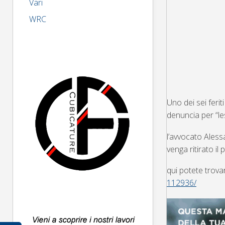
Vari
WRC
Uno dei sei feri
denuncia per “les
l’avvocato Aless
venga ritirato i
qui potete trovar
112936/