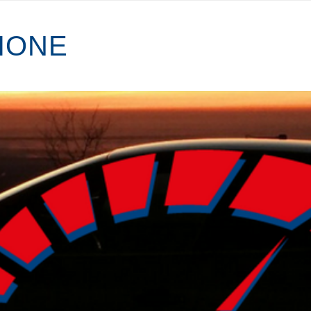
I
O
N
E