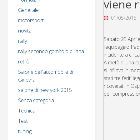
viene r
Generale
01/05/2015
motorsport
novità
Sabato 25 Aprile
rally
l’equipaggio Pa
rally secondo gomitolo di lana
incidente a circa
retrò
A metà di una cu
si infilava in me
Salone dell'automobile di
stati tre feriti l
Ginevra
ricoverati in Osp
salone di new york 2015
per compressione
Senza categoria
Tecnica
Test
tuning