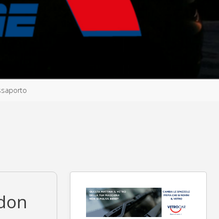
assaporto
ddon