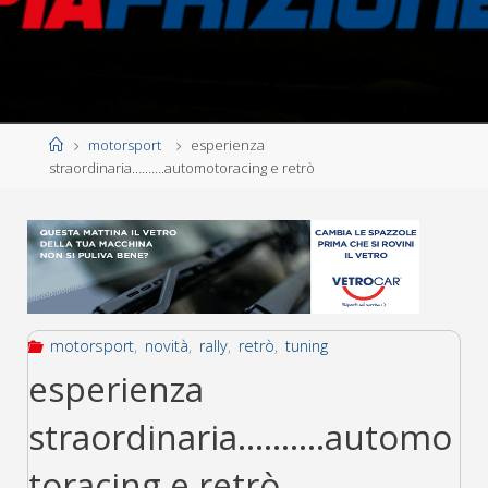
Home
motorsport
esperienza
straordinaria……….automotoracing e retrò
motorsport
,
novità
,
rally
,
retrò
,
tuning
esperienza
straordinaria……….automo
toracing e retrò