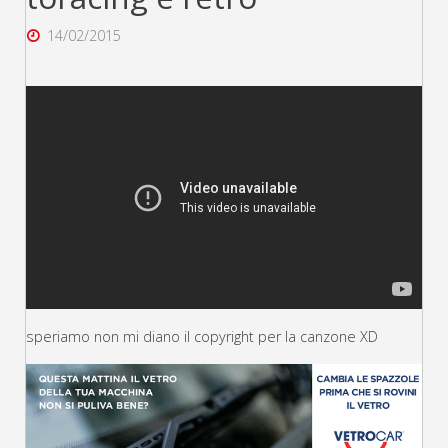
14/02/2015
speriamo non mi diano il copyright per la canzone XD