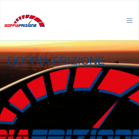
D
O
P
P
I
A
F
R
I
Z
I
O
N
E