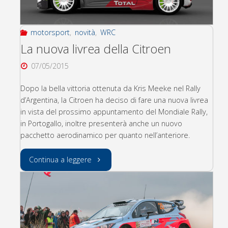
delle
Stock
motorsport
,
novità
,
WRC
Cars"
La nuova livrea della Citroen
07/05/2015
Dopo la bella vittoria ottenuta da Kris Meeke nel Rally
d’Argentina, la Citroen ha deciso di fare una nuova livrea
in vista del prossimo appuntamento del Mondiale Rally,
in Portogallo, inoltre presenterà anche un nuovo
pacchetto aerodinamico per quanto nell’anteriore.
"La
Continua a leggere
nuova
livrea
della