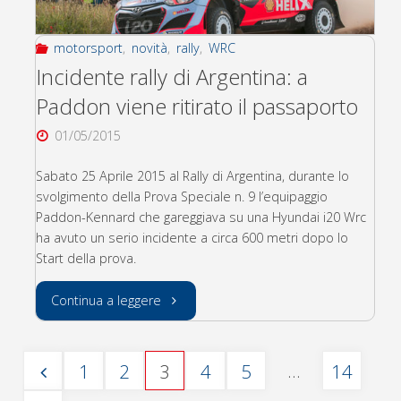
Citroen"
motorsport
,
novità
,
rally
,
WRC
Incidente rally di Argentina: a
Paddon viene ritirato il passaporto
01/05/2015
Sabato 25 Aprile 2015 al Rally di Argentina, durante lo
svolgimento della Prova Speciale n. 9 l’equipaggio
Paddon-Kennard che gareggiava su una Hyundai i20 Wrc
ha avuto un serio incidente a circa 600 metri dopo lo
Start della prova.
"Incidente
Continua a leggere
rally
…
1
2
3
4
5
14
di