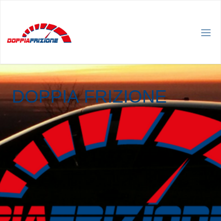
D
O
P
P
I
A
F
R
I
Z
I
O
N
E