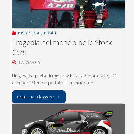
il
RallyCross"
motorsport
,
novità
Tragedia nel mondo delle Stock
Cars
12/05/2015
Un giovane pilota di mini Stock Cars è morto a soli 11
anni per le ferite riportate in un incidente.
"Tragedia
Continua a leggere
nel
mondo