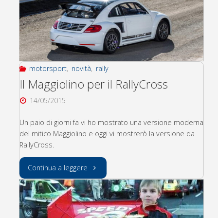
motorsport
,
novità
,
rally
Il Maggiolino per il RallyCross
14/05/2015
Un paio di giorni fa vi ho mostrato una versione moderna
del mitico Maggiolino e oggi vi mostrerò la versione da
RallyCross.
"Il
Continua a leggere
Maggiolino
per