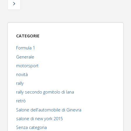
Paginazione
Argentina:
degli
a
Paddon
articoli
CATEGORIE
viene
Formula 1
ritirato
Generale
motorsport
il
novità
passaporto"
rally
rally secondo gomitolo di lana
retrò
Salone dell'automobile di Ginevra
salone di new york 2015
Senza categoria