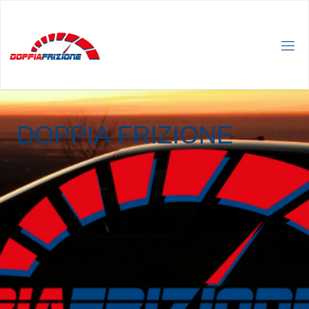
D
O
P
P
I
A
F
R
I
Z
I
O
N
E