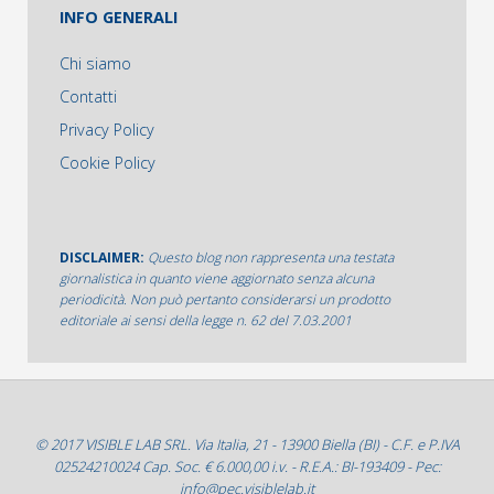
INFO GENERALI
Chi siamo
Contatti
Privacy Policy
Cookie Policy
DISCLAIMER:
Questo blog non rappresenta una testata
giornalistica in quanto viene aggiornato senza alcuna
periodicità. Non può pertanto considerarsi un prodotto
editoriale ai sensi della legge n. 62 del 7.03.2001
© 2017 VISIBLE LAB SRL. Via Italia, 21 - 13900 Biella (BI) - C.F. e P.IVA
02524210024 Cap. Soc. € 6.000,00 i.v. - R.E.A.: BI-193409 - Pec:
info@pec.visiblelab.it