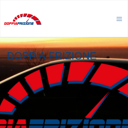
D
O
P
P
I
A
F
R
I
Z
I
O
N
E