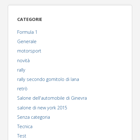
mio
nuovo
CATEGORIE
casco
Formula 1
personalizzato"
Generale
motorsport
novità
rally
rally secondo gomitolo di lana
retrò
Salone dell'automobile di Ginevra
salone di new york 2015
Senza categoria
Tecnica
Test