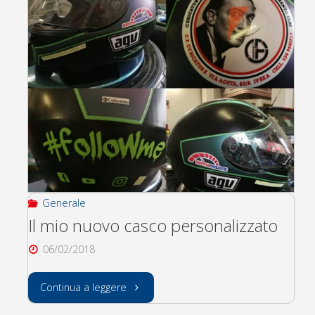
Generale
Il mio nuovo casco personalizzato
06/02/2018
"Il
Continua a leggere