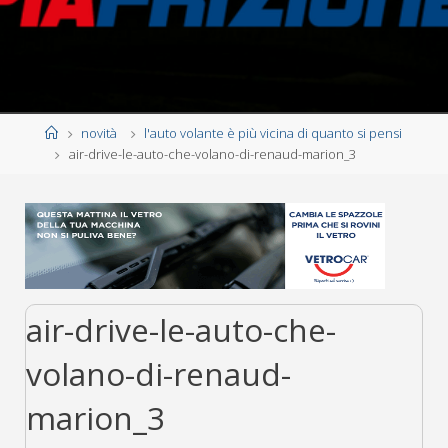
Home
novità
l'auto volante è più vicina di quanto si pensi
air-drive-le-auto-che-volano-di-renaud-marion_3
air-drive-le-auto-che-
volano-di-renaud-
marion_3