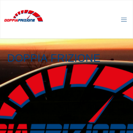
D
O
P
P
I
A
F
R
I
Z
I
O
N
E