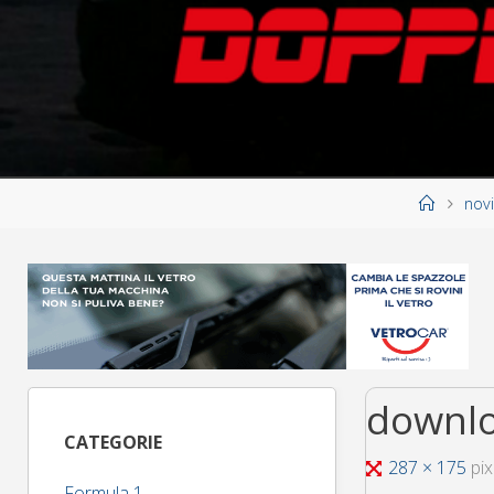
Home
novi
downlo
CATEGORIE
Tutta
287 × 175
pix
Formula 1