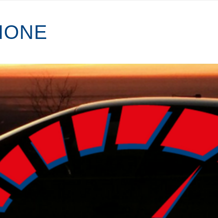
I
O
N
E