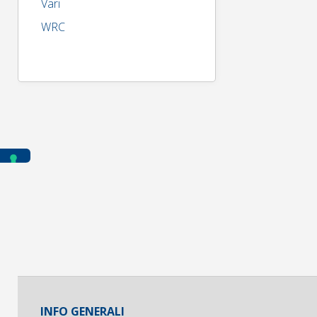
Vari
WRC
INFO GENERALI