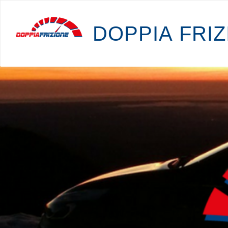
D
O
P
P
I
A
F
R
I
Z