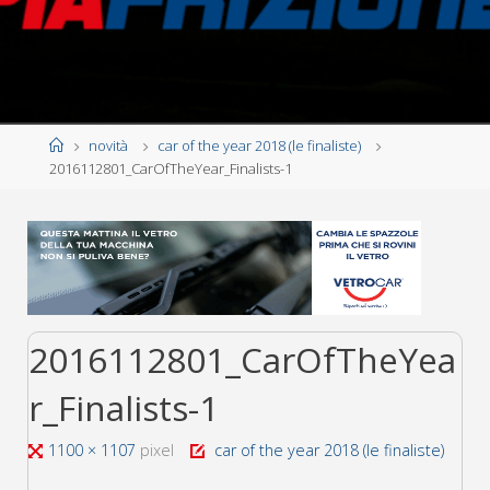
Home
novità
car of the year 2018 (le finaliste)
2016112801_CarOfTheYear_Finalists-1
2016112801_CarOfTheYea
r_Finalists-1
Tutta
1100 × 1107
pixel
car of the year 2018 (le finaliste)
larghezza