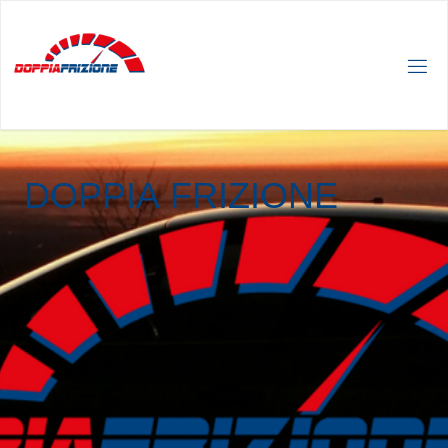
D
O
P
P
I
A
F
R
I
Z
I
O
N
E