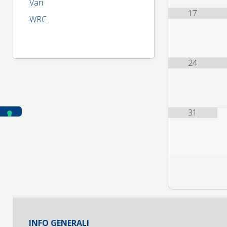
Vari
17
WRC
24
31
INFO GENERALI