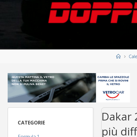
Home
Cal
Dakar 
CATEGORIE
più dif
Formula 1