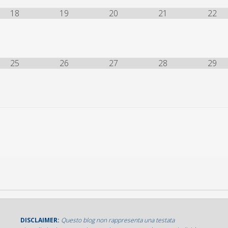
18
19
20
21
22
25
26
27
28
29
DISCLAIMER:
Questo blog non rappresenta una testata