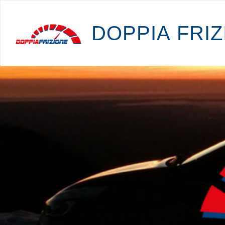
D
O
P
P
I
A
F
R
I
Z