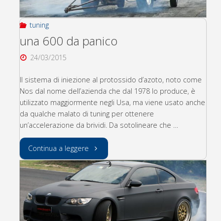
FXX
tuning
K"
una 600 da panico
24/03/2015
Il sistema di iniezione al protossido d’azoto, noto come
Nos dal nome dell’azienda che dal 1978 lo produce, è
utilizzato maggiormente negli Usa, ma viene usato anche
da qualche malato di tuning per ottenere
un’accelerazione da brividi. Da sotolineare che …
"una
Continua a leggere
600
da
panico"