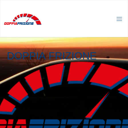
D
O
P
P
I
A
F
R
I
Z
I
O
N
E