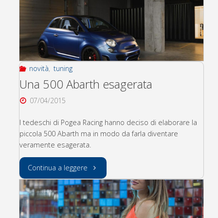
novità
,
tuning
Una 500 Abarth esagerata
07/04/2015
I tedeschi di Pogea Racing hanno deciso di elaborare la
piccola 500 Abarth ma in modo da farla diventare
veramente esagerata.
"Una
Continua a leggere
500
Abarth