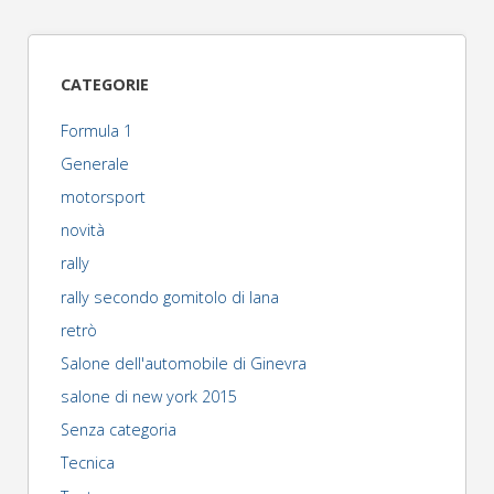
degli
cv"
articoli
CATEGORIE
Formula 1
Generale
motorsport
novità
rally
rally secondo gomitolo di lana
retrò
Salone dell'automobile di Ginevra
salone di new york 2015
Senza categoria
Tecnica