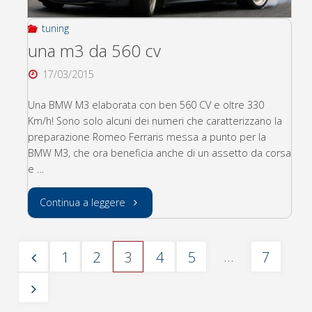
tuning
una m3 da 560 cv
17/03/2015
Una BMW M3 elaborata con ben 560 CV e oltre 330
Km/h! Sono solo alcuni dei numeri che caratterizzano la
preparazione Romeo Ferraris messa a punto per la
BMW M3, che ora beneficia anche di un assetto da corsa
e …
"una
Continua a leggere
m3
…
1
2
3
4
5
7
da
Paginazione
560