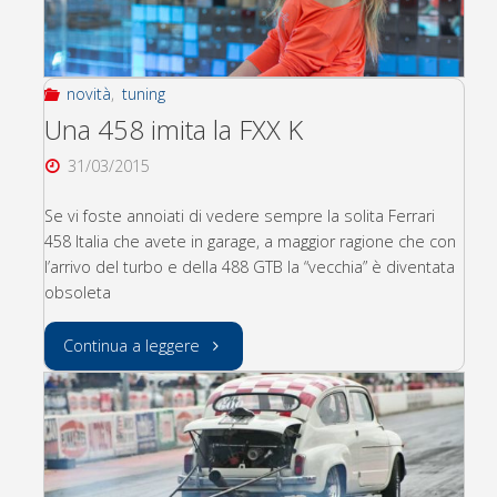
esagerata"
novità
,
tuning
Una 458 imita la FXX K
31/03/2015
Se vi foste annoiati di vedere sempre la solita Ferrari
458 Italia che avete in garage, a maggior ragione che con
l’arrivo del turbo e della 488 GTB la “vecchia” è diventata
obsoleta
"Una
Continua a leggere
458
imita
la