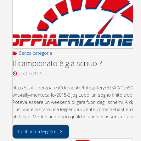
Senza categoria
Il campionato è già scritto ?
25/01/2015
http://static.derapate.it/derapate/fotogallery/625X0/125505/
wrc-rally-montecarlo-2015-3.jpg Loeb: un sogno finito troppo 
Poteva essere un weekend di gara fuori dagli schemi. A darci
illusione era stato una leggenda vivente come Sebastien Loe
al Rally di Montecarlo dopo qualche anno di assenza. L’asso 
"Il
Continua a leggere