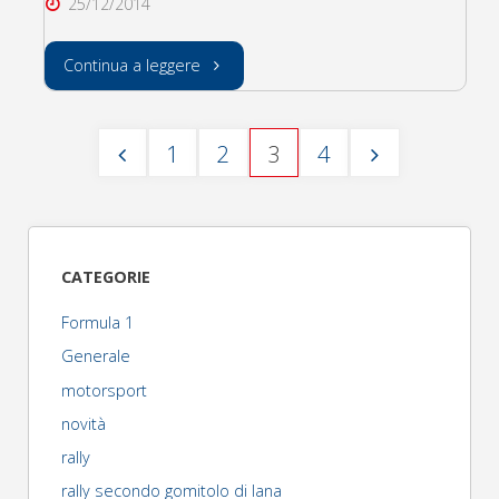
25/12/2014
"Buon
Continua a leggere
nataleeee
1
2
3
4
!!!!!!"
Paginazione
degli
CATEGORIE
articoli
Formula 1
Generale
motorsport
novità
rally
rally secondo gomitolo di lana