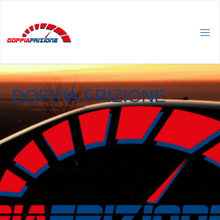
D
O
P
P
I
A
F
R
I
Z
I
O
N
E