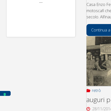
Casa Enzo Fer
motoscafi che
secolo. All’i
Continua a
retrò
auguri p
28/11/201