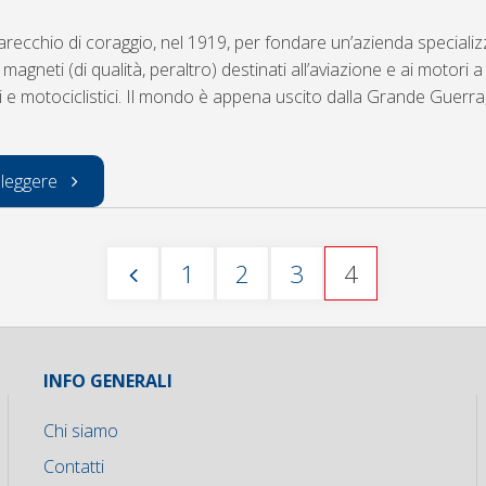
TRIDENTE"
recchio di coraggio, nel 1919, per fondare un’azienda specializ
magneti (di qualità, peraltro) destinati all’aviazione e ai motori 
i e motociclistici. Il mondo è appena uscito dalla Grande Guerra
"auguri
 leggere
per
1
2
3
4
i
Paginazione
95
degli
INFO GENERALI
anni
Chi siamo
magneti
articoli
Contatti