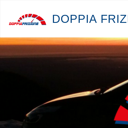
D
O
P
P
I
A
F
R
I
Z