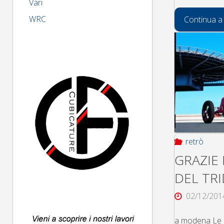
Vari
WRC
Continua a
retrò
GRAZIE 
DEL TR
02/12/201
a modena Le c