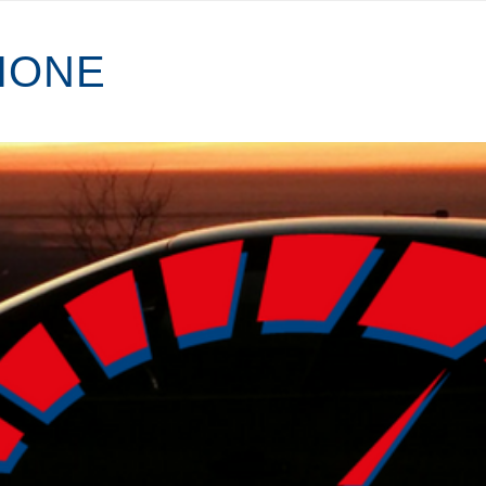
I
O
N
E