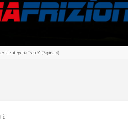
er la categoria "retrò"
(Pagina 4)
etrò