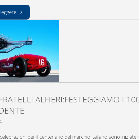
"la
 leggere
mitica
fiat
s76"
FRATELLI ALFIERI:FESTEGGIAMO I 10
IDENTE
4
elebrazioni per il centenario del marchio italiano sono iniziate