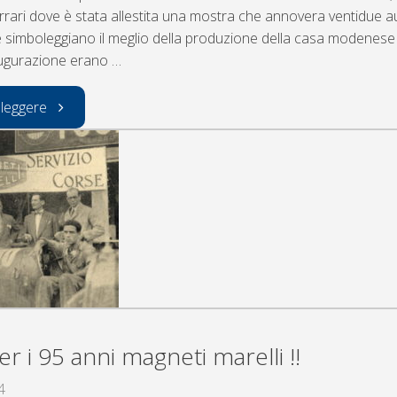
rari dove è stata allestita una mostra che annovera ventidue a
 simboleggiano il meglio della produzione della casa modenese d
naugurazione erano …
"GRAZIE
 leggere
FRATELLI
ALFIERI:FESTEGGIAMO
I
100
ANNI
er i 95 anni magneti marelli !!
DEL
4